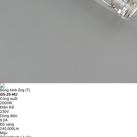
Bóng hình ống (T)
GS-20-HU
Công suất
2000W
Điện thế
230V
Dòng điện
9.0A
Độ sáng
240,000Lm
Màu